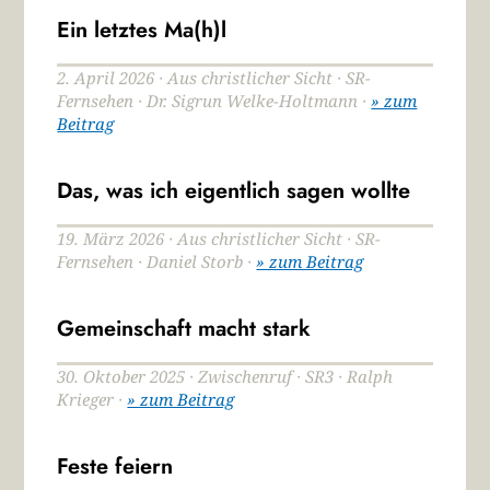
Ein letztes Ma(h)l
2. April 2026 · Aus christlicher Sicht · SR-
Fernsehen · Dr. Sigrun Welke-Holtmann ·
» zum
Beitrag
Das, was ich eigentlich sagen wollte
19. März 2026 · Aus christlicher Sicht · SR-
Fernsehen · Daniel Storb ·
» zum Beitrag
Gemeinschaft macht stark
30. Oktober 2025 · Zwischenruf · SR3 · Ralph
Krieger ·
» zum Beitrag
Feste feiern