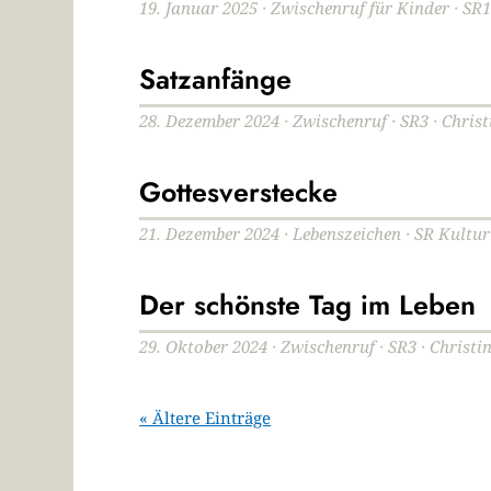
19. Januar 2025 · Zwischenruf für Kinder · SR1
Satzanfänge
28. Dezember 2024 · Zwischenruf · SR3 · Chris
Gottesverstecke
21. Dezember 2024 · Lebenszeichen · SR Kultur
Der schönste Tag im Leben
29. Oktober 2024 · Zwischenruf · SR3 · Christi
« Ältere Einträge