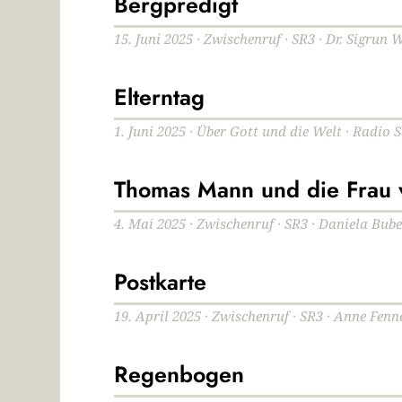
Bergpredigt
15. Juni 2025 · Zwischenruf · SR3 · Dr. Sigru
Elterntag
1. Juni 2025 · Über Gott und die Welt · Radio 
Thomas Mann und die Frau 
4. Mai 2025 · Zwischenruf · SR3 · Daniela Bube
Postkarte
19. April 2025 · Zwischenruf · SR3 · Anne Fenn
Regenbogen