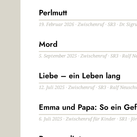
Perlmutt
19. Februar 2026 · Zwischenruf · SR3 · Dr. Si
Mord
5. September 2025 · Zwischenruf · SR3 · Ralf 
Liebe – ein Leben lang
12. Juli 2025 · Zwischenruf · SR3 · Ralf Neusc
Emma und Papa: So ein Gef
6. Juli 2025 · Zwischenruf für Kinder · SR1 · J