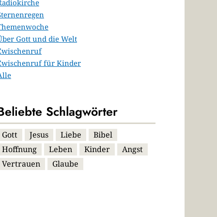
Radiokirche
Sternenregen
Themenwoche
Über Gott und die Welt
Zwischenruf
Zwischenruf für Kinder
Alle
Beliebte Schlagwörter
Gott
Jesus
Liebe
Bibel
Hoffnung
Leben
Kinder
Angst
Vertrauen
Glaube