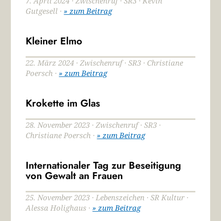
7. April 2024 · Zwischenruf · SR3 · Kevin
Gutgesell ·
» zum Beitrag
Kleiner Elmo
22. März 2024 · Zwischenruf · SR3 · Christiane
Poersch ·
» zum Beitrag
Krokette im Glas
28. November 2023 · Zwischenruf · SR3 ·
Christiane Poersch ·
» zum Beitrag
Internationaler Tag zur Beseitigung
von Gewalt an Frauen
25. November 2023 · Lebenszeichen · SR Kultur ·
Alessa Holighaus ·
» zum Beitrag