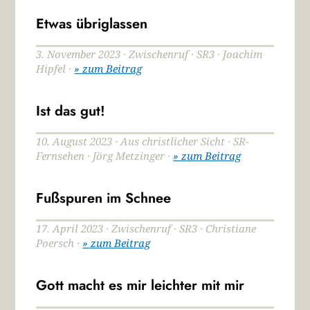
Etwas übriglassen
3. November 2023 · Zwischenruf · SR3 · Joachim
Hipfel ·
» zum Beitrag
Ist das gut!
10. August 2023 · Aus christlicher Sicht · SR-
Fernsehen · Jörg Metzinger ·
» zum Beitrag
Fußspuren im Schnee
17. April 2023 · Zwischenruf · SR3 · Christiane
Poersch ·
» zum Beitrag
Gott macht es mir leichter mit mir