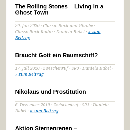
The Rolling Stones – Living in a
Ghost Town
20. Juli 2020 · Classic Rock und Glaube ·
ClassicRock Radio · Daniela Bubel ·
» zum
Beitrag
Braucht Gott ein Raumschiff?
17. Juli 2020 · Zwischenruf · SR3 · Daniela Bubel ·
» zum Beitrag
Nikolaus und Prostitution
6. Dezember 2019 · Zwischenruf · SR3 · Daniela
Bubel ·
» zum Beitrag
Aktion Sternenregen –