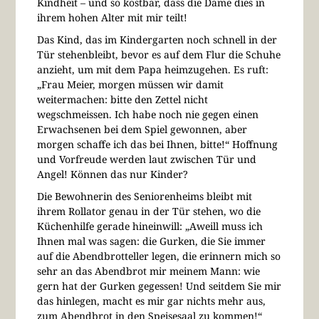
Kindheit – und so kostbar, dass die Dame dies in
ihrem hohen Alter mit mir teilt!
Das Kind, das im Kindergarten noch schnell in der
Tür stehenbleibt, bevor es auf dem Flur die Schuhe
anzieht, um mit dem Papa heimzugehen. Es ruft:
„Frau Meier, morgen müssen wir damit
weitermachen: bitte den Zettel nicht
wegschmeissen. Ich habe noch nie gegen einen
Erwachsenen bei dem Spiel gewonnen, aber
morgen schaffe ich das bei Ihnen, bitte!“ Hoffnung
und Vorfreude werden laut zwischen Tür und
Angel! Können das nur Kinder?
Die Bewohnerin des Seniorenheims bleibt mit
ihrem Rollator genau in der Tür stehen, wo die
Küchenhilfe gerade hineinwill: „Aweill muss ich
Ihnen mal was sagen: die Gurken, die Sie immer
auf die Abendbrotteller legen, die erinnern mich so
sehr an das Abendbrot mir meinem Mann: wie
gern hat der Gurken gegessen! Und seitdem Sie mir
das hinlegen, macht es mir gar nichts mehr aus,
zum Abendbrot in den Speisesaal zu kommen!“