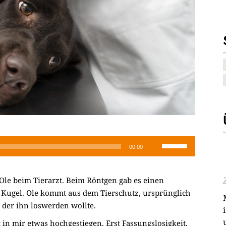
Pfeiltasten
00:00
Hoch/Runter
benutzen,
le beim Tierarzt. Beim Röntgen gab es einen
um
ne Kugel. Ole kommt aus dem Tierschutz, ursprünglich
die
 der ihn loswerden wollte.
Lautstärke
zu
t in mir etwas hochgestiegen. Erst Fassungslosigkeit,