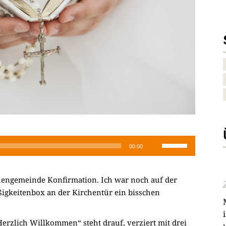
Pfeiltasten
00:00
Hoch/Runter
benutzen,
hengemeinde Konfirmation. Ich war noch auf der
um
ßigkeitenbox an der Kirchentür ein bisschen
die
Lautstärke
zu
Herzlich Willkommen“ steht drauf, verziert mit drei