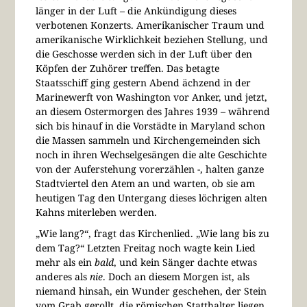
länger in der Luft – die Ankündigung dieses
verbotenen Konzerts. Amerikanischer Traum und
amerikanische Wirklichkeit beziehen Stellung, und
die Geschosse werden sich in der Luft über den
Köpfen der Zuhörer treffen. Das betagte
Staatsschiff ging gestern Abend ächzend in der
Marinewerft von Washington vor Anker, und jetzt,
an diesem Ostermorgen des Jahres 1939 – während
sich bis hinauf in die Vorstädte in Maryland schon
die Massen sammeln und Kirchengemeinden sich
noch in ihren Wechselgesängen die alte Geschichte
von der Auferstehung vorerzählen -, halten ganze
Stadtviertel den Atem an und warten, ob sie am
heutigen Tag den Untergang dieses löchrigen alten
Kahns miterleben werden.
„Wie lang?“, fragt das Kirchenlied. „Wie lang bis zu
dem Tag?“ Letzten Freitag noch wagte kein Lied
mehr als ein
bald
, und kein Sänger dachte etwas
anderes als
nie
. Doch an diesem Morgen ist, als
niemand hinsah, ein Wunder geschehen, der Stein
vom Grab gerollt, die römischen Statthalter liegen