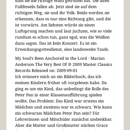
dass sie die richtige Wahl getroffen hat. Die alten
Fußfesseln fallen ab. Jetzt sind sie auf dem
richtigen Weg, sie und ihr Volk. Beide werden sie
erkennen, dass es nur eine Richtung gibt, und die
ist vorwärts. Am liebsten würde sie einen
Luftsprung machen und laut juchzen, wie so viele
rundum es schon tun, ganz egal, was die Weißen
dazu sagen. Das ist kein Konzert. Es ist ein
Erweckungsgottesdienst, eine landesweite Taufe.
My Soul’s Been Anchored in the Lord · Marian
Anderson The Very Best Of ℗ 2009 Master Classics
Records Released on: 2009-09-01
Ich erinnere mich an ein Bilderbuch, das ich
meinen Kindern früher oft vorgelesen habe. Da
ging es um ein Kind, das unbedingt die Rolle des
Peter Pan in einer Klassenaufführung spielen
wollte. Das Problem: Das Kind war erstens ein
Mädchen und zweitens war es schwarz. Wie kann
ein schwarzes Mädchen Peter Pan sein? Für
Lehrerinnen und Mitschüler zunächst undenkbar.
Aber die Mutter und Großmutter stärken Grace