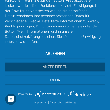
Funktionen. Wenn Sie auf den Button "Alles akzeptieren"
klicken, werden diese Funktionen aktiviert (Einwilligung). Nach
Infos
der Einwilligung verarbeiten wir und die betroffenen
Drittunternehmen Ihre personenbezogenen Daten für
verschiedene Zwecke. Detaillierte Informationen zu Zweck,
Datum:
Sonntag, 4. Januar 2026
Rechtsgrundlagen, Drittunternehmen können Sie unter dem
Autor:
Veronika Kabis
Button "Mehr Informationen" und in unserer
Datenschutzerklärung einsehen. Sie können Ihre Einwilligung
jederzeit widerrufen.
Schlagwörter
ABLEHNEN
AKZEPTIEREN
Über das Format
MEHR
Powered by
&
Radiokirche
Impressum
|
Datenschutzerklärung
Die Sendungen dieses Formats sind mehr als