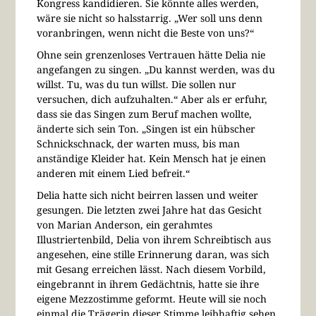
Kongress kandidieren. Sie könnte alles werden,
wäre sie nicht so halsstarrig. „Wer soll uns denn
voranbringen, wenn nicht die Beste von uns?“
Ohne sein grenzenloses Vertrauen hätte Delia nie
angefangen zu singen. „Du kannst werden, was du
willst. Tu, was du tun willst. Die sollen nur
versuchen, dich aufzuhalten.“ Aber als er erfuhr,
dass sie das Singen zum Beruf machen wollte,
änderte sich sein Ton. „Singen ist ein hübscher
Schnickschnack, der warten muss, bis man
anständige Kleider hat. Kein Mensch hat je einen
anderen mit einem Lied befreit.“
Delia hatte sich nicht beirren lassen und weiter
gesungen. Die letzten zwei Jahre hat das Gesicht
von Marian Anderson, ein gerahmtes
Illustriertenbild, Delia von ihrem Schreibtisch aus
angesehen, eine stille Erinnerung daran, was sich
mit Gesang erreichen lässt. Nach diesem Vorbild,
eingebrannt in ihrem Gedächtnis, hatte sie ihre
eigene Mezzostimme geformt. Heute will sie noch
einmal die Trägerin dieser Stimme leibhaftig sehen.