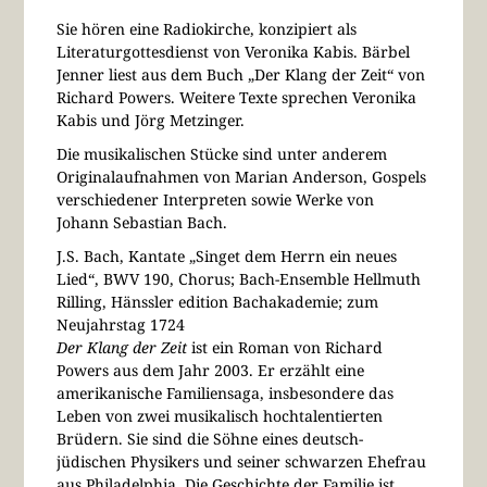
Sie hören eine Radiokirche, konzipiert als
Literaturgottesdienst von Veronika Kabis. Bärbel
Jenner liest aus dem Buch „Der Klang der Zeit“ von
Richard Powers. Weitere Texte sprechen Veronika
Kabis und Jörg Metzinger.
Die musikalischen Stücke sind unter anderem
Originalaufnahmen von Marian Anderson, Gospels
verschiedener Interpreten sowie Werke von
Johann Sebastian Bach.
J.S. Bach, Kantate „Singet dem Herrn ein neues
Lied“, BWV 190, Chorus; Bach-Ensemble Hellmuth
Rilling, Hänssler edition Bachakademie; zum
Neujahrstag 1724
Der Klang der Zeit
ist ein Roman von Richard
Powers aus dem Jahr 2003. Er erzählt eine
amerikanische Familiensaga, insbesondere das
Leben von zwei musikalisch hochtalentierten
Brüdern. Sie sind die Söhne eines deutsch-
jüdischen Physikers und seiner schwarzen Ehefrau
aus Philadelphia. Die Geschichte der Familie ist