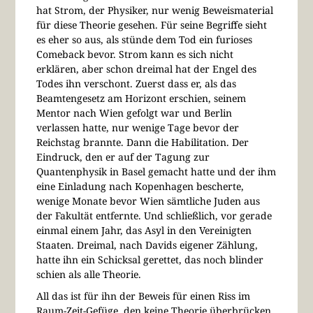
hat Strom, der Physiker, nur wenig Beweismaterial
für diese Theorie gesehen. Für seine Begriffe sieht
es eher so aus, als stünde dem Tod ein furioses
Comeback bevor. Strom kann es sich nicht
erklären, aber schon dreimal hat der Engel des
Todes ihn verschont. Zuerst dass er, als das
Beamtengesetz am Horizont erschien, seinem
Mentor nach Wien gefolgt war und Berlin
verlassen hatte, nur wenige Tage bevor der
Reichstag brannte. Dann die Habilitation. Der
Eindruck, den er auf der Tagung zur
Quantenphysik in Basel gemacht hatte und der ihm
eine Einladung nach Kopenhagen bescherte,
wenige Monate bevor Wien sämtliche Juden aus
der Fakultät entfernte. Und schließlich, vor gerade
einmal einem Jahr, das Asyl in den Vereinigten
Staaten. Dreimal, nach Davids eigener Zählung,
hatte ihn ein Schicksal gerettet, das noch blinder
schien als alle Theorie.
All das ist für ihn der Beweis für einen Riss im
Raum-Zeit-Gefüge, den keine Theorie überbrücken