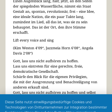
Einen Augenblick lang, hier, jetzt, an den Seiten
der spiegelnden Wasserfläche, nimmt ein Staat
Gestalt an, spontan, revolutionär, frei – eine Idee,
eine ideale Nation, die ein paar Takte lang,
zumindest im Lied, all das ist, was sie zu sein
behauptet. Das ist der Ort, den ihre Stimme
erschafft.
Lift every voice and sing
(Kim Weston 4’09“, Jazzmeia Horn 6’08“, Angela
Davis 2‘08“)
Gott, lass uns nicht aufhören zu hoffen.
Lass uns eintreten für eine gerechte, freie,
demokratische Gesellschaft.
Schärfe den Blick für die eigenen Privilegien,
die mit der Ausgrenzung und Benachteiligung von
anderen erkauft sind.
Gott, lass uns nicht aufhören zu hoffen und selbst
einzustehen für eine bessere Welt.
Diese Seite nutzt einwilligungsbedürftige Cookies und
Lift every voice and sing
Technologien von Drittunternehmen zur Integration bestimmter