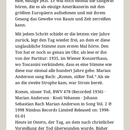
eine, einzige Jetzt. Er will noch einmal die Sängerin
hören, die es als einzige Amerikanerin mit den
größten Europäern aufnehmen und mit ihrem
Gesang das Gewebe von Raum und Zeit zerreißen
kann.
Mit jedem Schritt schiebt er die letzten vier Jahre
zurück, legt den Tag wieder frei, an dem er diese
unglaubliche Stimme zum ersten Mal hörte. Den
Ton hat er noch so genau im Ohr, als lese er ihn
von der Partitur: 1935, im Wiener Konzerthaus,
wo Toscanini verkündete, dass es eine Stimme wie
diese nur einmal alle hundert Jahre gebe. Marian
Anderson sang Bach: „Komm, süßer Tod.“ Als sie
an die zweite Strophe kam, war Strom bereit.
Komm, süsser Tod, BWV 478 (Recorded 1936) ·
Marian Anderson · Kosti Vehanen · Johann
Sebastian Bach Marian Anderson in Song Vol. 2 ℗
1998 Nimbus Records Limited Released on: 1998-
01-01
Heute ist Ostern, der Tag, an dem nach christlicher
Vorstellung der Tod überwunden wurde. Bisher