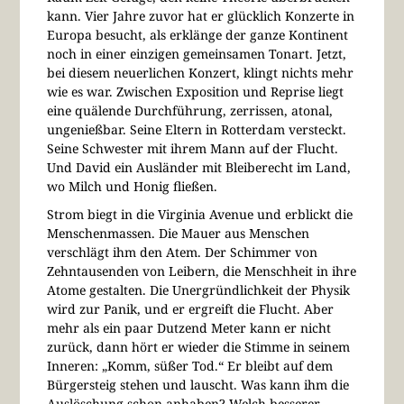
kann. Vier Jahre zuvor hat er glücklich Konzerte in
Europa besucht, als erklänge der ganze Kontinent
noch in einer einzigen gemeinsamen Tonart. Jetzt,
bei diesem neuerlichen Konzert, klingt nichts mehr
wie es war. Zwischen Exposition und Reprise liegt
eine quälende Durchführung, zerrissen, atonal,
ungenießbar. Seine Eltern in Rotterdam versteckt.
Seine Schwester mit ihrem Mann auf der Flucht.
Und David ein Ausländer mit Bleiberecht im Land,
wo Milch und Honig fließen.
Strom biegt in die Virginia Avenue und erblickt die
Menschenmassen. Die Mauer aus Menschen
verschlägt ihm den Atem. Der Schimmer von
Zehntausenden von Leibern, die Menschheit in ihre
Atome gestalten. Die Unergründlichkeit der Physik
wird zur Panik, und er ergreift die Flucht. Aber
mehr als ein paar Dutzend Meter kann er nicht
zurück, dann hört er wieder die Stimme in seinem
Inneren: „Komm, süßer Tod.“ Er bleibt auf dem
Bürgersteig stehen und lauscht. Was kann ihm die
Auslöschung schon anhaben? Welch besserer