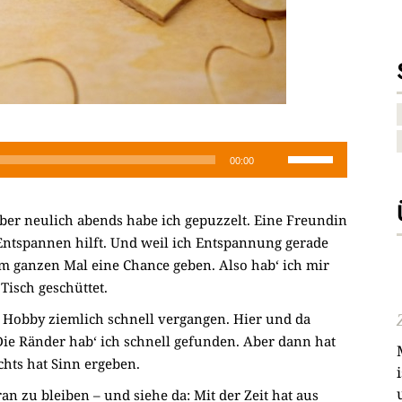
Pfeiltasten
00:00
Hoch/Runter
benutzen,
 aber neulich abends habe ich gepuzzelt. Eine Freundin
um
m Entspannen hilft. Und weil ich Entspannung gerade
die
em ganzen Mal eine Chance geben. Also hab‘ ich mir
Lautstärke
 Tisch geschüttet.
zu
regeln.
n Hobby ziemlich schnell vergangen. Hier und da
ie Ränder hab‘ ich schnell gefunden. Aber dann hat
hts hat Sinn ergeben.
 zu bleiben – und siehe da: Mit der Zeit hat aus