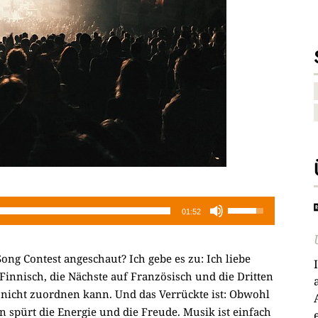
Pfeiltasten
01:52
Hoch/Runter
benutzen,
ong Contest angeschaut? Ich gebe es zu: Ich liebe
um
Finnisch, die Nächste auf Französisch und die Dritten
die
n nicht zuordnen kann. Und das Verrückte ist: Obwohl
Lautstärke
n spürt die Energie und die Freude. Musik ist einfach
zu