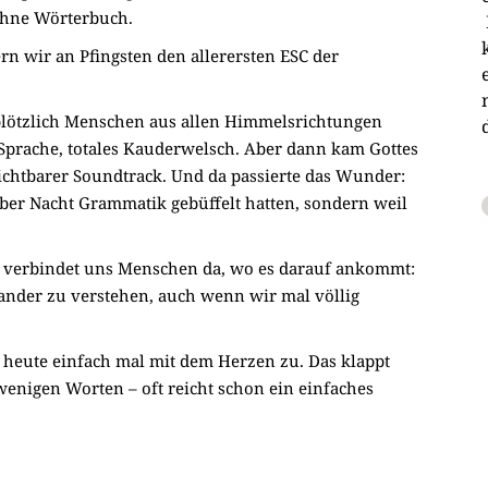
 ohne Wörterbuch.
regeln.
rn wir an Pfingsten den allerersten ESC der
m plötzlich Menschen aus allen Himmelsrichtungen
prache, totales Kauderwelsch. Aber dann kam Gottes
nsichtbarer Soundtrack. Und da passierte das Wunder:
 über Nacht Grammatik gebüffelt hatten, sondern weil
 Er verbindet uns Menschen da, wo es darauf ankommt:
nander zu verstehen, auch wenn wir mal völlig
 heute einfach mal mit dem Herzen zu. Das klappt
wenigen Worten – oft reicht schon ein einfaches