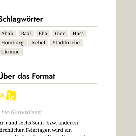
Schlagwörter
Ahab
Baal
Elia
Gier
Hass
Homburg
Isebel
Stadtkirche
Ukraine
Über das Format
Live-Gottesdienst
An rund sechs Sonn- bzw. anderen
kirchlichen Feiertagen wird ein