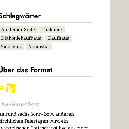
Schlagwörter
An deiner Seite
Diakonie
Diakoniekaufhaus
Kaufhaus
Saarlouis
Yannisha
Über das Format
Live-Gottesdienst
An rund sechs Sonn- bzw. anderen
kirchlichen Feiertagen wird ein
evangelischer Gottesdienst live aus einer