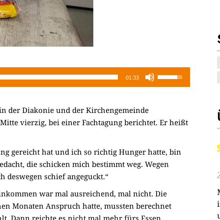
Pfeiltasten
01:33
Hoch/Runter
benutzen,
 in der Diakonie und der Kirchengemeinde
um
itte vierzig, bei einer Fachtagung berichtet. Er heißt
die
Lautstärke
zu
g gereicht hat und ich so richtig Hunger hatte, bin
regeln.
 gedacht, die schicken mich bestimmt weg. Wegen
h deswegen schief angeguckt.“
einkommen war mal ausreichend, mal nicht. Die
lchen Monaten Anspruch hatte, mussten berechnet
t. Dann reichte es nicht mal mehr fürs Essen.