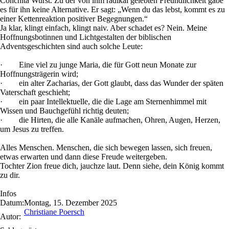
Conchita Wurst. Zu der von ihm radikal gelebten Freundlichkeit gäbe
es für ihn keine Alternative. Er sagt: „Wenn du das lebst, kommt es zu
einer Kettenreaktion positiver Begegnungen.“
Ja klar, klingt einfach, klingt naiv. Aber schadet es? Nein. Meine
Hoffnungsbotinnen und Lichtgestalten der biblischen
Adventsgeschichten sind auch solche Leute:
· Eine viel zu junge Maria, die für Gott neun Monate zur
Hoffnungsträgerin wird;
· ein alter Zacharias, der Gott glaubt, dass das Wunder der späten
Vaterschaft geschieht;
· ein paar Intellektuelle, die die Lage am Sternenhimmel mit
Wissen und Bauchgefühl richtig deuten;
· die Hirten, die alle Kanäle aufmachen, Ohren, Augen, Herzen,
um Jesus zu treffen.
Alles Menschen. Menschen, die sich bewegen lassen, sich freuen,
etwas erwarten und dann diese Freude weitergeben.
Tochter Zion freue dich, jauchze laut. Denn siehe, dein König kommt
zu dir.
Infos
Datum:
Montag, 15. Dezember 2025
Christiane Poersch
Autor: