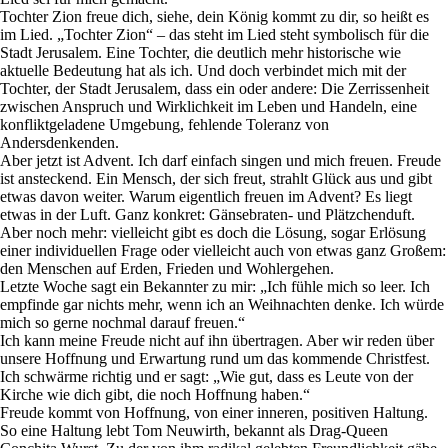
Tochter Zion freue dich, siehe, dein König kommt zu dir, so heißt es
im Lied. „Tochter Zion“ – das steht im Lied steht symbolisch für die
Stadt Jerusalem. Eine Tochter, die deutlich mehr historische wie
aktuelle Bedeutung hat als ich. Und doch verbindet mich mit der
Tochter, der Stadt Jerusalem, dass ein oder andere: Die Zerrissenheit
zwischen Anspruch und Wirklichkeit im Leben und Handeln, eine
konfliktgeladene Umgebung, fehlende Toleranz von
Andersdenkenden.
Aber jetzt ist Advent. Ich darf einfach singen und mich freuen. Freude
ist ansteckend. Ein Mensch, der sich freut, strahlt Glück aus und gibt
etwas davon weiter. Warum eigentlich freuen im Advent? Es liegt
etwas in der Luft. Ganz konkret: Gänsebraten- und Plätzchenduft.
Aber noch mehr: vielleicht gibt es doch die Lösung, sogar Erlösung
einer individuellen Frage oder vielleicht auch von etwas ganz Großem:
den Menschen auf Erden, Frieden und Wohlergehen.
Letzte Woche sagt ein Bekannter zu mir: „Ich fühle mich so leer. Ich
empfinde gar nichts mehr, wenn ich an Weihnachten denke. Ich würde
mich so gerne nochmal darauf freuen.“
Ich kann meine Freude nicht auf ihn übertragen. Aber wir reden über
unsere Hoffnung und Erwartung rund um das kommende Christfest.
Ich schwärme richtig und er sagt: „Wie gut, dass es Leute von der
Kirche wie dich gibt, die noch Hoffnung haben.“
Freude kommt von Hoffnung, von einer inneren, positiven Haltung.
So eine Haltung lebt Tom Neuwirth, bekannt als Drag-Queen