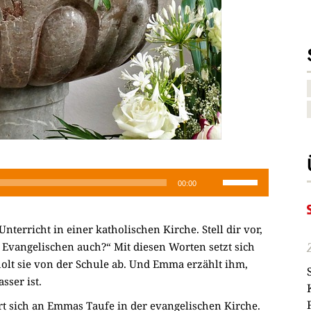
Pfeiltasten
00:00
Hoch/Runter
benutzen,
terricht in einer katholischen Kirche. Stell dir vor,
um
s Evangelischen auch?“ Mit diesen Worten setzt sich
die
olt sie von der Schule ab. Und Emma erzählt ihm,
Lautstärke
sser ist.
zu
regeln.
t sich an Emmas Taufe in der evangelischen Kirche.