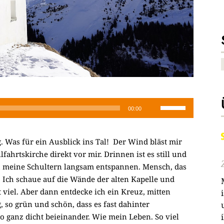
Pfeiltasten
00:00
Hoch/Runter
benutzen,
. Was für ein Ausblick ins Tal! Der Wind bläst mir
um
fahrtskirche direkt vor mir. Drinnen ist es still und
die
ich meine Schultern langsam entspannen. Mensch, das
Lautstärke
eit. Ich schaue auf die Wände der alten Kapelle und
zu
 viel. Aber dann entdecke ich ein Kreuz, mitten
regeln.
 so grün und schön, dass es fast dahinter
o ganz dicht beieinander. Wie mein Leben. So viel