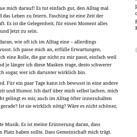
benutzen,
ue mich darauf! Es tut einfach gut, den Alltag mal
um
 das Leben zu feiern. Fasching ist eine Zeit der
die
. Es ist die Gelegenheit, für einen Moment alles
Lautstärke
nd Jetzt zu sein.
zu
regeln.
ran, wie oft ich im Alltag eine – allerdings
usst. Ich passe mich an, erfülle Erwartungen,
h eine Rolle, die gar nicht zu mir passt, einfach weil
nd je länger ich diese Masken trage, desto schwerer
h sogar, wer ich darunter wirklich bin.
nd. Für ein paar Tage kann ich bewusst in eine andere
keit und Humor. Ich darf über mich selbst lachen, mich
t gelingt es mir, auch im Alltag öfter innezuhalten
erade? Ist sie wirklich nötig? Wäre es nicht schöner,
e Musik. Es ist meine Erinnerung daran, dass
Platz haben sollte. Dass Gemeinschaft mich trägt.