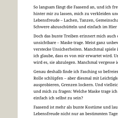
So langsam fängt die Faasend an, und ich fre
hinter mir zu lassen, mich zu verkleiden und
Lebensfreude – Lachen, Tanzen, Gemeinschaft
Schwere abzuschütteln und einfach im Hier u
Doch das bunte Treiben erinnert mich auch da
unsichtbare – Maske trage. Meist ganz unbew
verstecke Unsicherheiten. Manchmal spiele ic
ich glaube, dass es von mir erwartet wird. U
wird es, sie abzulegen. Manchmal vergesse ic
Genau deshalb finde ich Fasching so befreie
Rolle schlüpfen – aber diesmal mit Leichtig
ausprobieren, Grenzen lockern. Und vielleich
und mich zu fragen: Welche Maske trage ich g
einfach ich selbst zu sein?
Faasend ist mehr als bunte Kostüme und laut
Lebensfreude nicht nur an bestimmten Tagen 