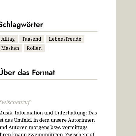
Schlagwörter
Alltag
Faasend
Lebensfreude
Masken
Rollen
Über das Format
Zwischenruf
Musik, Information und Unterhaltung: Das
ist das Umfeld, in dem unsere Autorinnen
und Autoren morgens bzw. vormittags
ihren knapp zweiminütigen Zwischenruf