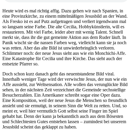
Heute wird es mal richtig affig. Dazu gehen wir nach Spanien, in
eine Provinzkirche, zu einem mittelmäßigen Jesusbild an der Wand.
Als Fresko ist es auf Putz aufgetragen und verliert irgendwann mal
so langsam seine Farbe. Die alte Cecilia, Hobbykünstlerin, will es
restaurieren. Mit viel Farbe, leider aber mit wenig Talent. Schnell
merkt sie, dass ihr die gut gemeinte Aktion aus dem Ruder läuft. In
Panik wischt sie die nassen Farben weg, vielleicht kann sie ja noch
was retten. Aber das alte Bild ist unwiederbringlich verloren.
Schlimmer noch: der neue Jesus sieht aus wie ein Monchichi-Affe.
Eine Katastrophe für Cecilia und ihre Kirche. Das sieht auch der
entsetzte Pfarrer so.
Doch schon kurz danach geht das neuentstandene Bild viral.
Innerhalb weniger Tage wird der verwischte Jesus, der nun wie ein
Affe aussieht, zur Weltsensation. Alle wollen das verunglückte Bild
sehen, in der nächsten Zeit verzeichnet die Gemeinde sechsstellige
Besucherzahlen. Ein Amerikaner schreibt sogar eine Oper dazu.
Eine Komposition, weil der neue Jesus die Menschen so freundlich
ansieht und sie ermutigt, in seinem Sinn die Welt zu retten. Und, so
meint er, weil hier vermutlich Gott selbst seine Finger im Spiel
gehabt hat. Denn der kann ja bekanntlich auch aus dem Bösesten
und Schlechtesten Gutes entstehen lassen – zumindest bei unserem
Jesusbild scheint das geklappt zu haben.