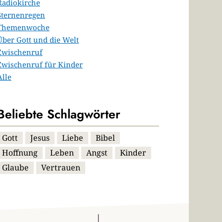
Radiokirche
Sternenregen
Themenwoche
Über Gott und die Welt
Zwischenruf
Zwischenruf für Kinder
Alle
Beliebte Schlagwörter
Gott
Jesus
Liebe
Bibel
Hoffnung
Leben
Angst
Kinder
Glaube
Vertrauen