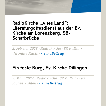
RadioKirche „Altes Land“:
Literaturgottesdienst aus der Ev.
Kirche am Lorenzberg, SB-
Schafbrücke
2. Februar 2023 · Radiokirche · SR Kultur ·
Veronika Kabis ·
» zum Beitrag
Ein feste Burg, Ev. Kirche Dillingen
6. März 2022 · Radiokirche · SR Kultur · Tim
Jochen Kahlen ·
» zum Beitrag