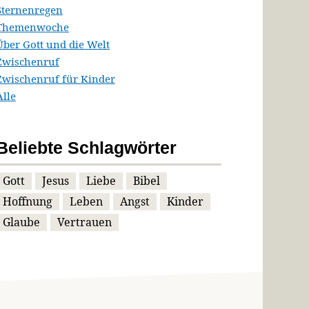
Sternenregen
Themenwoche
Über Gott und die Welt
Zwischenruf
Zwischenruf für Kinder
Alle
Beliebte Schlagwörter
Gott
Jesus
Liebe
Bibel
Hoffnung
Leben
Angst
Kinder
Glaube
Vertrauen