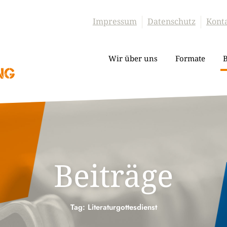
Impressum
Datenschutz
Kont
Wir über uns
Formate
B
Beiträge
Tag: Literaturgottesdienst