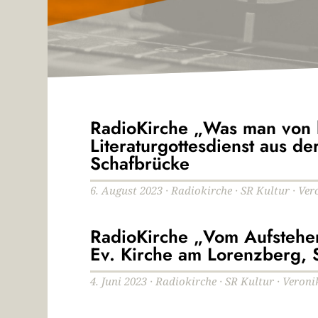
RadioKirche „Was man von h
Literaturgottesdienst aus d
Schafbrücke
6. August 2023 · Radiokirche · SR Kultur · Ve
RadioKirche „Vom Aufstehen“
Ev. Kirche am Lorenzberg, 
4. Juni 2023 · Radiokirche · SR Kultur · Veron