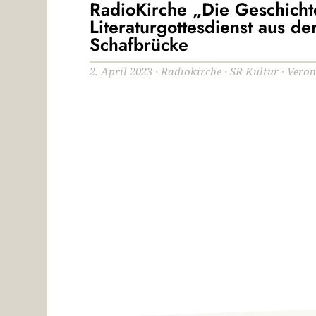
RadioKirche „Die Geschicht
Literaturgottesdienst aus d
Schafbrücke
2. April 2023 · Radiokirche · SR Kultur · Vero