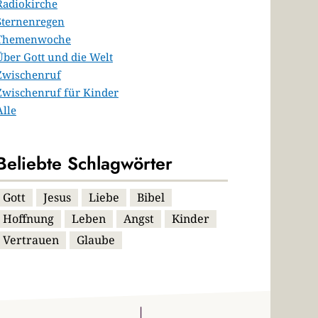
Radiokirche
Sternenregen
Themenwoche
Über Gott und die Welt
Zwischenruf
Zwischenruf für Kinder
Alle
Beliebte Schlagwörter
Gott
Jesus
Liebe
Bibel
Hoffnung
Leben
Angst
Kinder
Vertrauen
Glaube