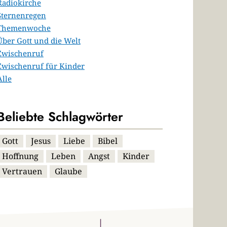
Radiokirche
Sternenregen
Themenwoche
Über Gott und die Welt
Zwischenruf
Zwischenruf für Kinder
Alle
Beliebte Schlagwörter
Gott
Jesus
Liebe
Bibel
Hoffnung
Leben
Angst
Kinder
Vertrauen
Glaube