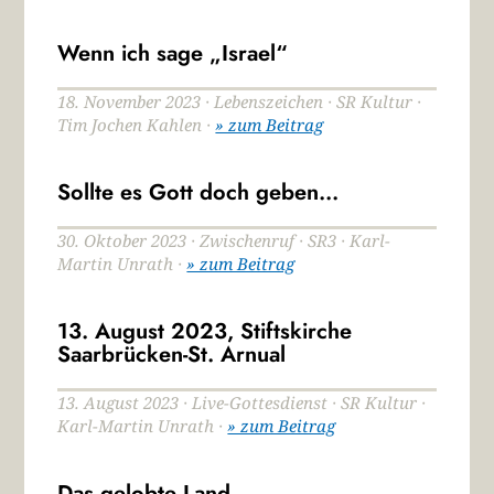
Wenn ich sage „Israel“
18. November 2023 · Lebenszeichen · SR Kultur ·
Tim Jochen Kahlen ·
» zum Beitrag
Sollte es Gott doch geben…
30. Oktober 2023 · Zwischenruf · SR3 · Karl-
Martin Unrath ·
» zum Beitrag
13. August 2023, Stiftskirche
Saarbrücken-St. Arnual
13. August 2023 · Live-Gottesdienst · SR Kultur ·
Karl-Martin Unrath ·
» zum Beitrag
Das gelobte Land