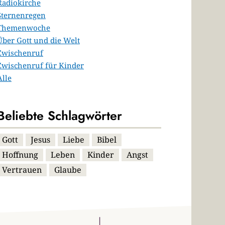
Radiokirche
Sternenregen
Themenwoche
Über Gott und die Welt
Zwischenruf
Zwischenruf für Kinder
Alle
Beliebte Schlagwörter
Gott
Jesus
Liebe
Bibel
Hoffnung
Leben
Kinder
Angst
Vertrauen
Glaube