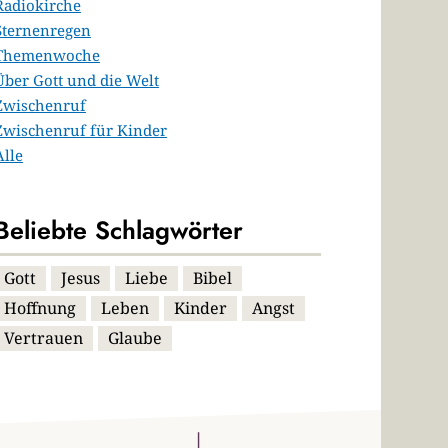
Radiokirche
Sternenregen
Themenwoche
Über Gott und die Welt
Zwischenruf
Zwischenruf für Kinder
Alle
Beliebte Schlagwörter
Gott
Jesus
Liebe
Bibel
Hoffnung
Leben
Kinder
Angst
Vertrauen
Glaube