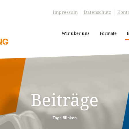
Impressum
Datenschutz
Kont
Wir über uns
Formate
B
Beiträge
Tag: Blinken