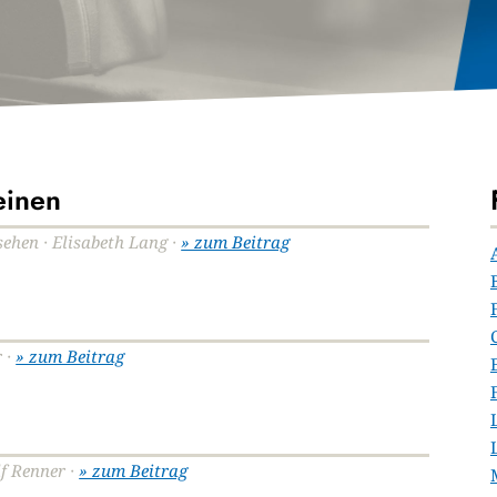
einen
nsehen · Elisabeth Lang ·
» zum Beitrag
r ·
» zum Beitrag
lf Renner ·
» zum Beitrag