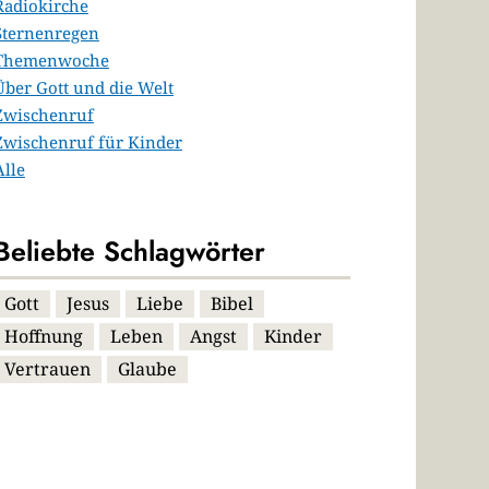
Radiokirche
Sternenregen
Themenwoche
Über Gott und die Welt
Zwischenruf
Zwischenruf für Kinder
Alle
Beliebte Schlagwörter
Gott
Jesus
Liebe
Bibel
Hoffnung
Leben
Angst
Kinder
Vertrauen
Glaube